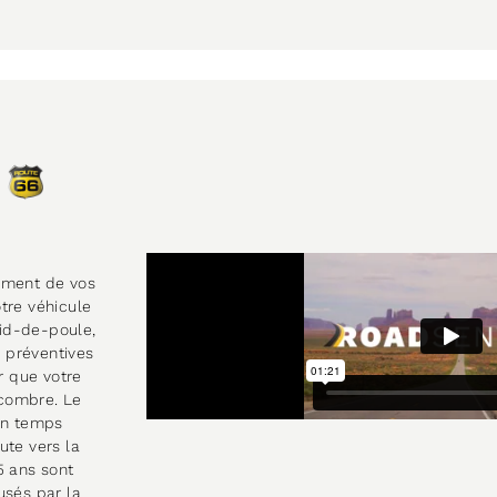
ement de vos
tre véhicule
nid-de-poule,
s préventives
r que votre
combre. Le
un temps
ute vers la
5 ans sont
usés par la