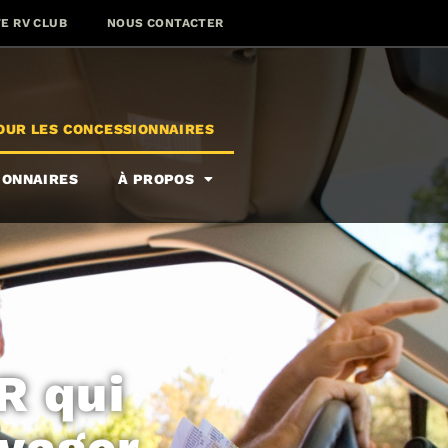
E RV CLUB
NOUS CONTACTER
UR LES CONCESSIONNAIRES
IONNAIRES
À PROPOS
R qui
oyager