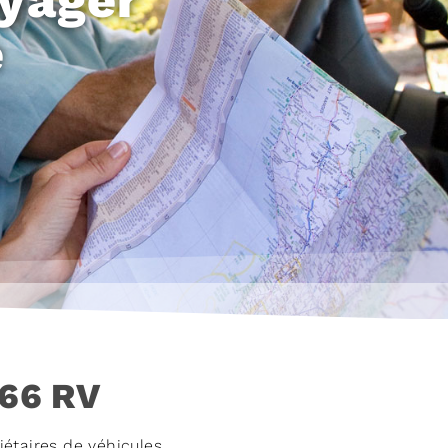
e
 66 RV
iétaires de véhicules