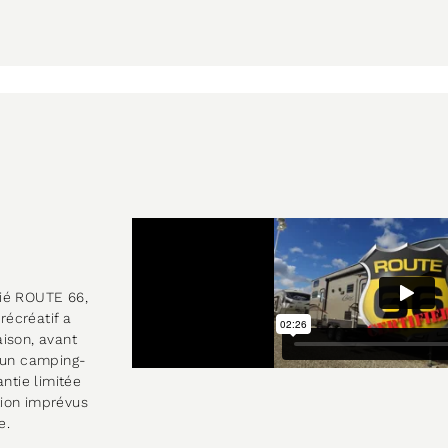
fié ROUTE 66,
récréatif a
aison, avant
 d'un camping-
ntie limitée
ation imprévus
e.